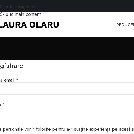
Skip to navigation
Skip to main content
REDUCE
gistrare
ă email
*
ă
*
 personale vor fi folosite pentru a-ți susține experiența pe acest s