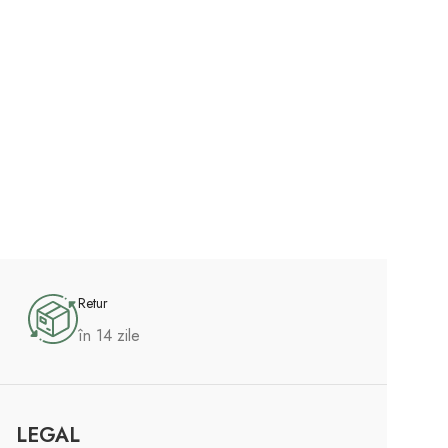
Retur
în 14 zile
LEGAL