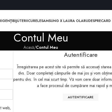
RI
GENȚI
BIJUTERII
CURELE
SAMSUNG X LAURA OLARU
DESPRE
CARD
Contul Meu
Acasă
/
Contul Meu
Autentificare
Înregistrarea pe acest site vă permite să accesați starea 
dvs. Doar completați câmpurile de mai jos și vom obțin
pentru dvs. în cel mai scurt timp. Vă vom cere doar inform
a face procesul de cumpărare mai rapid și m
AUTENTIFICARE
it web,