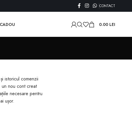
CONTACT
 CADOU
0.00
LEI
și istoricul comenzii
e un nou cont creat
ațiile necesare pentru
ai ușor.