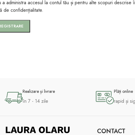
 a administra accesul la contul tău și pentru alte scopuri descrise î
că de confidențialitate
.
REGISTRARE
Realizare și livrare
Plăți online
în 7 - 14 zile
rapid și si
CONTACT