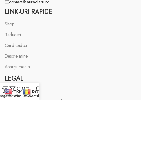
contact@lauraolaru.ro
LINK-URI RAPIDE
Shop
Reduceri
Card cadou
Despre mine
Apariții media
LEGAL
Termeni și condiții
EN
RO
Magazin
Filtre
Wishlist
Coș
Contul meu
Retragere din contract/ Formular de retur
Politica de livrare
Politica de confidențialitate