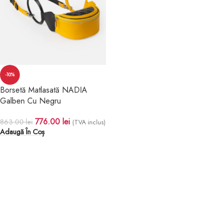
-10%
Borsetă Matlasată NADIA
Galben Cu Negru
776.00
lei
863.00
lei
(TVA inclus)
Adaugă În Coș