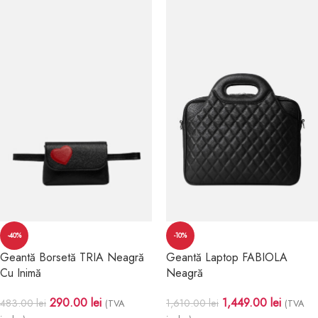
-40%
-10%
Geantă Borsetă TRIA Neagră
Geantă Laptop FABIOLA
Cu Inimă
Neagră
290.00
lei
1,449.00
lei
483.00
lei
1,610.00
lei
(TVA
(TVA