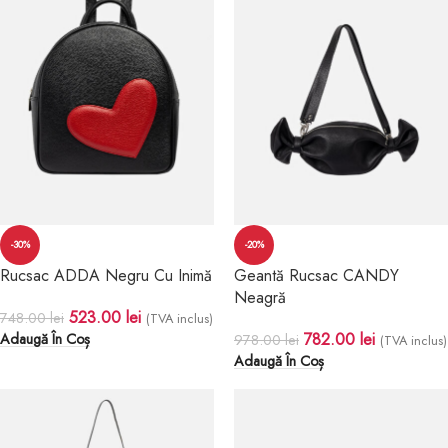
-30%
-20%
Rucsac ADDA Negru Cu Inimă
Geantă Rucsac CANDY
Neagră
523.00
lei
748.00
lei
(TVA inclus)
782.00
lei
Adaugă În Coș
978.00
lei
(TVA inclus)
Adaugă În Coș