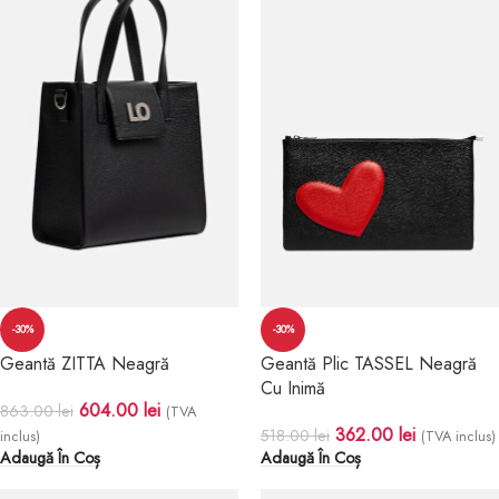
-30%
-30%
Geantă ZITTA Neagră
Geantă Plic TASSEL Neagră
Cu Inimă
604.00
lei
863.00
lei
(TVA
362.00
lei
518.00
lei
inclus)
(TVA inclus)
Adaugă În Coș
Adaugă În Coș