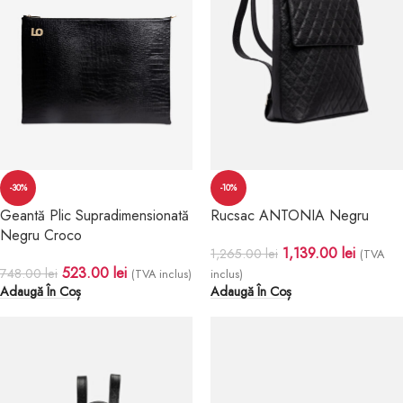
-30%
-10%
Geantă Plic Supradimensionată
Rucsac ANTONIA Negru
Negru Croco
1,139.00
lei
1,265.00
lei
(TVA
523.00
lei
748.00
lei
(TVA inclus)
inclus)
Adaugă În Coș
Adaugă În Coș