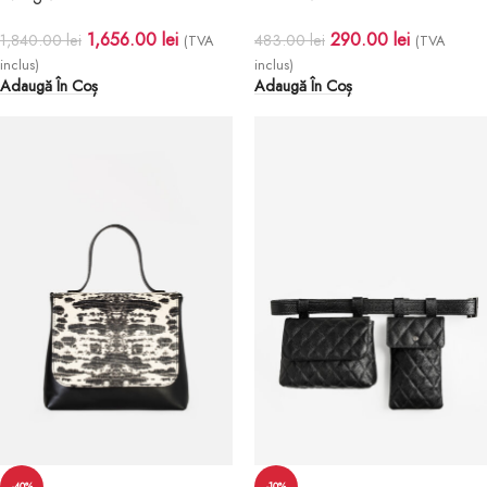
1,656.00
lei
290.00
lei
1,840.00
lei
483.00
lei
(TVA
(TVA
inclus)
inclus)
Adaugă În Coș
Adaugă În Coș
-40%
-10%