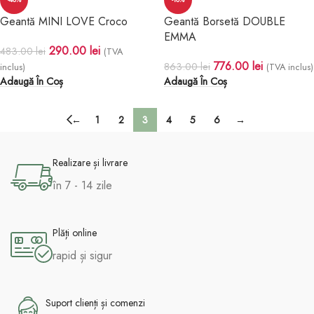
Geantă MINI LOVE Croco
Geantă Borsetă DOUBLE
EMMA
290.00
lei
483.00
lei
(TVA
776.00
lei
863.00
lei
inclus)
(TVA inclus)
Adaugă În Coș
Adaugă În Coș
←
1
2
3
4
5
6
→
Realizare și livrare
în 7 - 14 zile
Plăți online
rapid și sigur
Suport clienți și comenzi