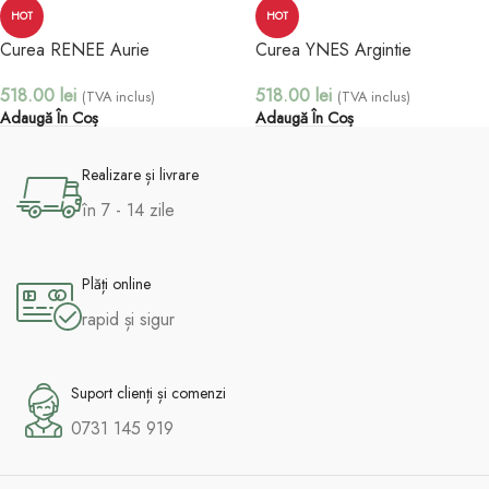
HOT
HOT
Curea RENEE Aurie
Curea YNES Argintie
518.00
lei
518.00
lei
(TVA inclus)
(TVA inclus)
Adaugă În Coș
Adaugă În Coș
Realizare și livrare
în 7 - 14 zile
Plăți online
rapid și sigur
Suport clienți și comenzi
0731 145 919