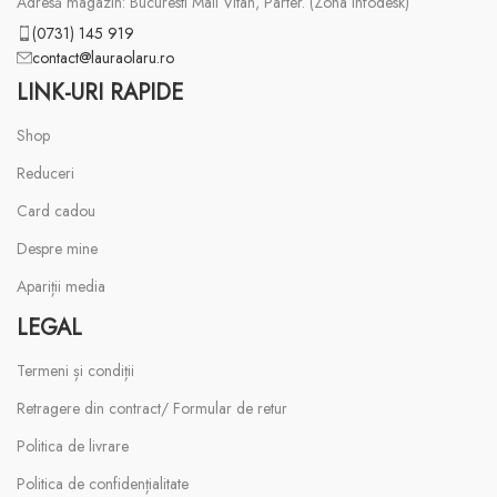
Adresă magazin: Bucuresti Mall Vitan, Parter. (Zona infodesk)
(0731) 145 919
contact@lauraolaru.ro
LINK-URI RAPIDE
Shop
Reduceri
Card cadou
Despre mine
Apariții media
LEGAL
Termeni și condiții
Retragere din contract/ Formular de retur
Politica de livrare
Politica de confidențialitate