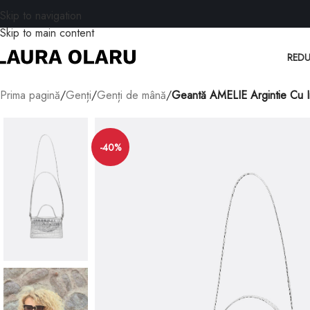
Skip to navigation
Skip to main content
REDU
Prima pagină
/
Genți
/
Genți de mână
/
Geantă AMELIE Argintie Cu I
-40%