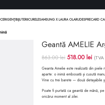
CERI
GENȚI
BIJUTERII
CURELE
SAMSUNG X LAURA OLARU
DESPRE
CARD C
nimă
Geantă AMELIE Arg
518.00
lei
863.00
lei
(TVA 
Geanta Amelie este realizată din piele n
aparte: o inimă embosată și cusută manua
Vine cu trei barete — două detașabile și
Poate fi purtată ca geantă de mână, p
oricărui moment al zilei.