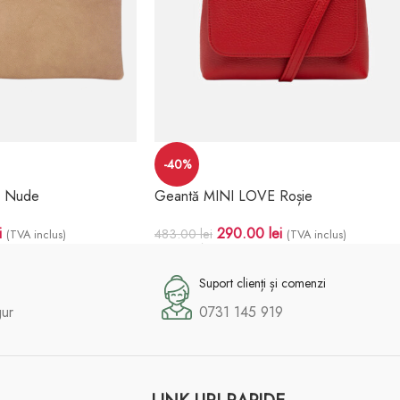
-40%
L Nude
Geantă MINI LOVE Roșie
i
290.00
lei
483.00
lei
(TVA inclus)
(TVA inclus)
Adaugă În Coș
Suport clienți și comenzi
gur
0731 145 919