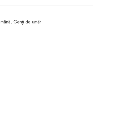
 mână
,
Genți de umăr