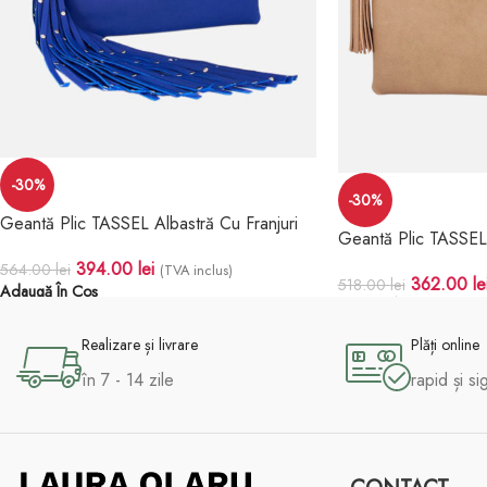
-30%
-30%
Geantă Plic TASSEL Albastră Cu Franjuri
Geantă Plic TASSE
394.00
lei
564.00
lei
(TVA inclus)
362.00
le
518.00
lei
Adaugă În Coș
Adaugă În Coș
Realizare și livrare
Plăți online
în 7 - 14 zile
rapid și si