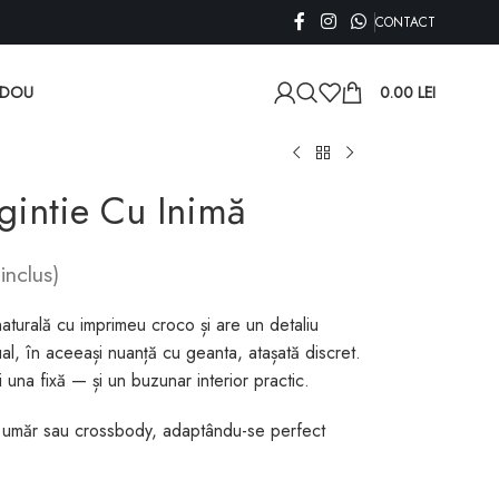
CONTACT
ADOU
0.00
LEI
intie Cu Inimă
inclus)
aturală cu imprimeu croco și are un detaliu
l, în aceeași nuanță cu geanta, atașată discret.
 una fixă — și un buzunar interior practic.
e umăr sau crossbody, adaptându-se perfect