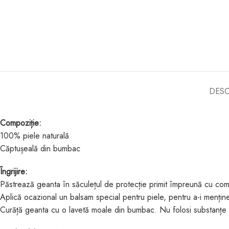
DESC
Compoziție:
100% piele naturală
Căptușeală din bumbac
Îngrijire:
Păstrează geanta în săculețul de protecție primit împreună cu com
Aplică ocazional un balsam special pentru piele, pentru a-i menține 
Curăță geanta cu o lavetă moale din bumbac. Nu folosi substanțe 