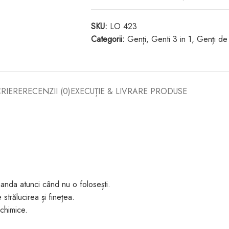
SKU:
LO 423
Categorii:
Genți
,
Genti 3 in 1
,
Genți de
RIERE
RECENZII (0)
EXECUȚIE & LIVRARE PRODUSE
anda atunci când nu o folosești.
strălucirea și finețea.
chimice.