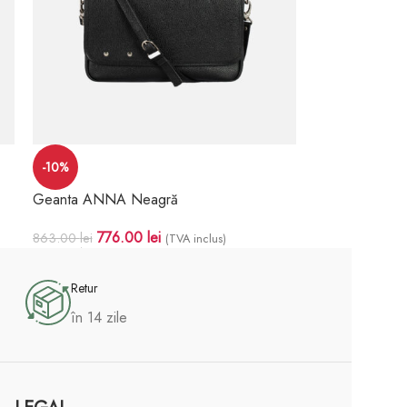
-10%
Geanta ANNA Neagră
776.00
lei
863.00
lei
(TVA inclus)
Adaugă În Coș
Retur
în 14 zile