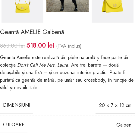
Geantă AMELIE Galbenă
518.00
lei
863.00
lei
(TVA inclus)
Geanta Amelie este realizată din piele naturală și face parte din
colecția
Don’t Call Me Mrs. Laura
. Are trei barete — două
detașabile și una fixă — și un buzunar interior practic. Poate fi
purtată ca geantă de mână, pe umăr sau crossbody, în funcție de
stilul și nevoile tale.
DIMENSIUNI
20 × 7 × 12 cm
CULOARE
Galben