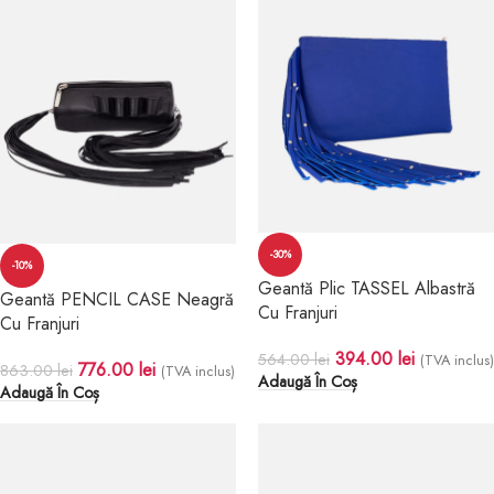
-30%
-10%
Geantă Plic TASSEL Albastră
Geantă PENCIL CASE Neagră
Cu Franjuri
Cu Franjuri
394.00
lei
564.00
lei
(TVA inclus)
776.00
lei
863.00
lei
(TVA inclus)
Adaugă În Coș
Adaugă În Coș