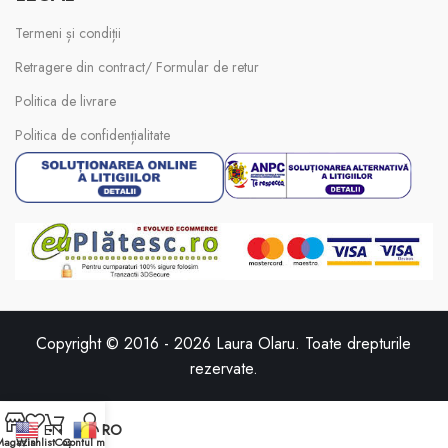
Termeni și condiții
Retragere din contract/ Formular de retur
Politica de livrare
Politica de confidențialitate
Copyright © 2016 -
2026
Laura Olaru. Toate drepturile
rezervate.
EN
RO
Magazin
Wishlist
Coș
Contul meu