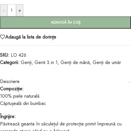
-
+
ADAUGĂ ÎN COȘ
Adaugă la lista de dorințe
SKU:
LO 426
Categorii:
Genți
,
Genti 3 in 1
,
Genți de mână
,
Genți de umăr
Descriere
Compoziție:
100% piele naturală
Căptușeală din bumbac
Îngrijire:
Păstrează geanta în săculețul de protecție primit împreună cu