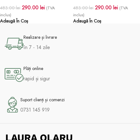
290.00
lei
290.00
lei
483.00
lei
483.00
lei
(TVA
(TVA
inclus)
inclus)
Adaugă În Coș
Adaugă În Coș
Realizare și livrare
în 7 - 14 zile
Plăți online
rapid și sigur
Suport clienți și comenzi
0731 145 919