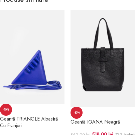
-10%
-40%
Geantă TRIANGLE Albastră
Geantă IOANA Neagră
Cu Franjuri
518.00
lei
863.00
lei
(TVA inclus)