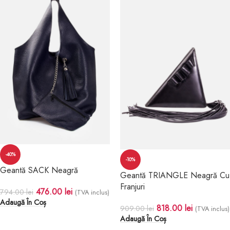
-40%
-10%
Geantă SACK Neagră
Geantă TRIANGLE Neagră Cu
Franjuri
476.00
lei
794.00
lei
(TVA inclus)
Adaugă În Coș
818.00
lei
909.00
lei
(TVA inclus)
Adaugă În Coș