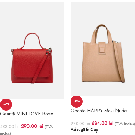
-30%
-40%
Geanta HAPPY Maxi Nude
Geantă MINI LOVE Roșie
684.00
lei
978.00
lei
(TVA inclus)
290.00
lei
483.00
lei
(TVA
Adaugă În Coș
inclus)