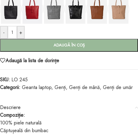
-
+
ADAUGĂ ÎN COȘ
Adaugă la lista de dorințe
SKU:
LO 245
Categorii:
Geanta laptop
,
Genți
,
Genți de mână
,
Genți de umăr
Descriere
Compoziție:
100% piele naturală
Căptușeală din bumbac