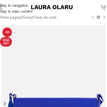
Skip to navigation
Skip to main content
Prima pagină
/
Genți
/
Genți de umăr
-30%
SOLD
OUT