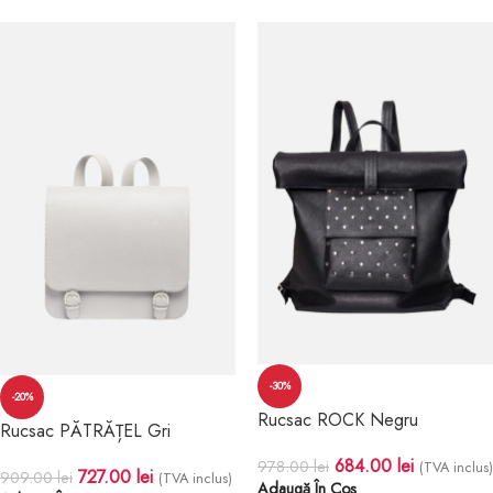
-30%
-20%
Rucsac ROCK Negru
Rucsac PĂTRĂȚEL Gri
684.00
lei
978.00
lei
(TVA inclus)
727.00
lei
909.00
lei
(TVA inclus)
Adaugă În Coș