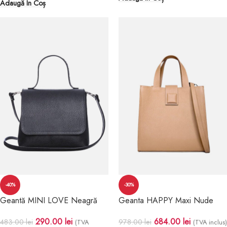
Adaugă În Coș
-40%
-30%
Geantă MINI LOVE Neagră
Geanta HAPPY Maxi Nude
290.00
lei
684.00
lei
483.00
lei
978.00
lei
(TVA
(TVA inclus)