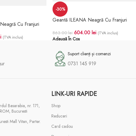
-30%
Geantă ILEANA Neagră Cu Franjuri
eagră Cu Franjuri
604.00
lei
863.00
lei
(TVA inclus)
i
(TVA inclus)
Adaugă În Coș
Suport clienți și comenzi
gur
0731 145 919
LINK-URI RAPIDE
rdul Basarabia, nr. 171,
Shop
ROM, Bucuresti
Reduceri
esti Mall Vitan, Parter.
Card cadou