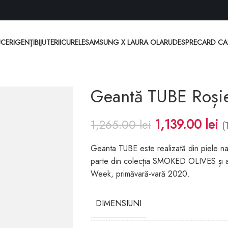
CERI
GENȚI
BIJUTERII
CURELE
SAMSUNG X LAURA OLARU
DESPRE
CARD C
Geantă TUBE Roși
1,139.00
lei
1,265.00
lei
(
Geanta TUBE este realizată din piele na
parte din colecția SMOKED OLIVES și a 
Week, primăvară-vară 2020.
DIMENSIUNI