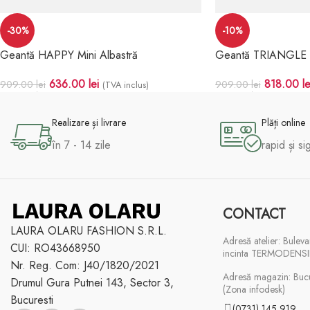
-30%
-10%
Geantă HAPPY Mini Albastră
Geantă TRIANGLE N
636.00
lei
818.00
le
909.00
lei
909.00
lei
(TVA inclus)
Adaugă În Coș
Adaugă În Coș
Realizare și livrare
Plăți online
în 7 - 14 zile
rapid și si
CONTACT
LAURA OLARU FASHION S.R.L.
Adresă atelier: Buleva
CUI: RO43668950
incinta TERMODENSI
Nr. Reg. Com: J40/1820/2021
Adresă magazin: Bucur
Drumul Gura Putnei 143, Sector 3,
(Zona infodesk)
Bucuresti
(0731) 145 919