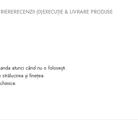
RIERE
RECENZII (0)
EXECUȚIE & LIVRARE PRODUSE
anda atunci când nu o folosești.
strălucirea și finețea.
chimice.