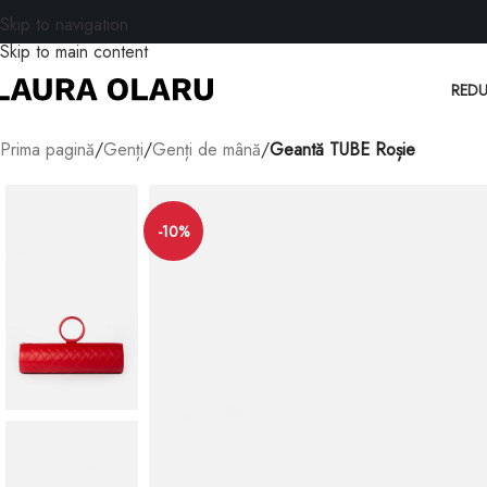
Skip to navigation
Skip to main content
REDU
Prima pagină
/
Genți
/
Genți de mână
/
Geantă TUBE Roșie
-10%