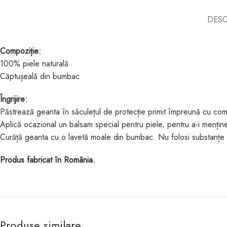
DESC
Compoziție:
100% piele naturală
Căptușeală din bumbac
Îngrijire:
Păstrează geanta în săculețul de protecție primit împreună cu com
Aplică ocazional un balsam special pentru piele, pentru a-i menține 
Curăță geanta cu o lavetă moale din bumbac. Nu folosi substanțe 
Produs fabricat în România.
Produse similare