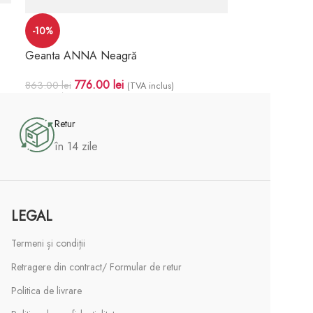
-10%
Geanta ANNA Neagră
776.00
lei
863.00
lei
(TVA inclus)
Adaugă În Coș
Retur
în 14 zile
LEGAL
Termeni și condiții
Retragere din contract/ Formular de retur
Politica de livrare