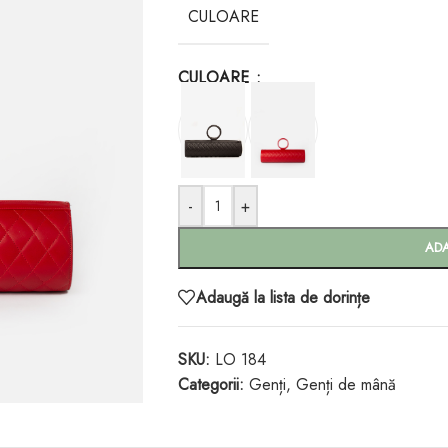
CULOARE
CULOARE
-
+
AD
Adaugă la lista de dorințe
SKU:
LO 184
Categorii:
Genți
,
Genți de mână