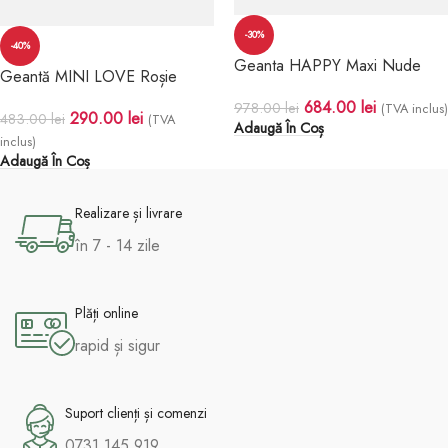
-30%
-40%
Geanta HAPPY Maxi Nude
Geantă MINI LOVE Roșie
684.00
lei
978.00
lei
(TVA inclus)
290.00
lei
483.00
lei
(TVA
Adaugă În Coș
inclus)
Adaugă În Coș
Realizare și livrare
în 7 - 14 zile
Plăți online
rapid și sigur
Suport clienți și comenzi
0731 145 919