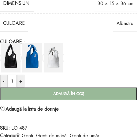
DIMENSIUNI
30 × 15 × 36 cm
CULOARE
Albastru
CULOARE
-
+
ADAUGĂ ÎN COȘ
Adaugă la lista de dorințe
SKU:
LO 487
Categorii:
Genți
,
Genți de mână
,
Genți de umăr