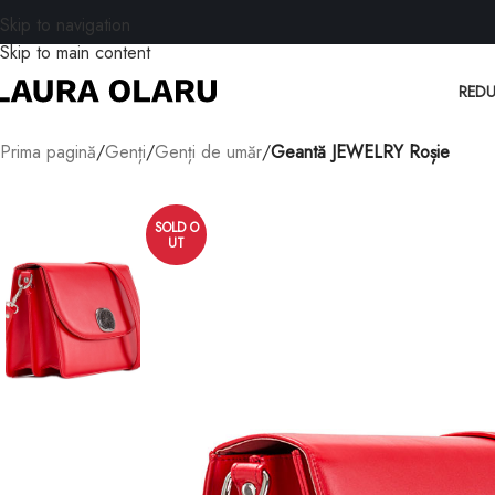
Skip to navigation
Skip to main content
REDU
Prima pagină
/
Genți
/
Genți de umăr
/
Geantă JEWELRY Roșie
SOLD O
UT