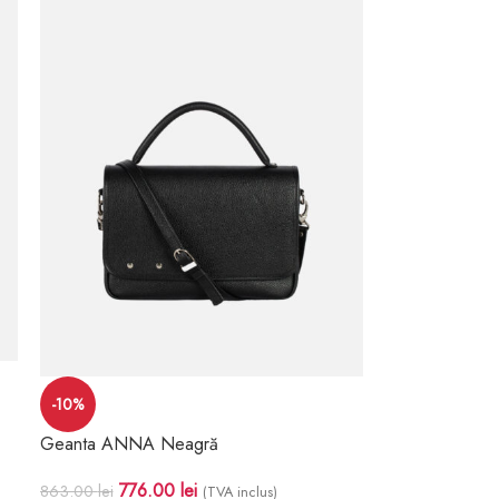
-10%
Geanta ANNA Neagră
776.00
lei
863.00
lei
(TVA inclus)