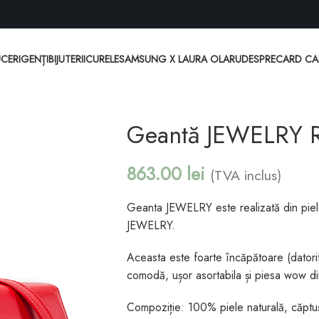
CERI
GENȚI
BIJUTERII
CURELE
SAMSUNG X LAURA OLARU
DESPRE
CARD C
Geantă JEWELRY R
863.00
lei
(TVA inclus)
Geanta JEWELRY este realizată din piele
JEWELRY.
Aceasta este foarte încăpătoare (datorit
comodă, ușor asortabila și piesa wow din
Compoziție: 100% piele naturală, căpt