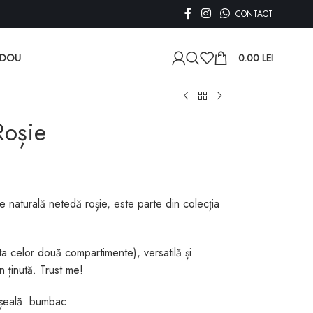
CONTACT
ADOU
0.00
LEI
oșie
 naturală netedă roșie, este parte din colecția
a celor două compartimente), versatilă și
 ținută. Trust me!
ușeală: bumbac