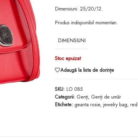
Dimensiuni: 25/20/12.
Produs indisponibil momentan.
DIMENSIUNI
Stoc epuizat
Adaugă la lista de dorințe
SKU:
LO 085
Categorii:
Genți
,
Genți de umăr
Etichete:
geanta rosie
,
jewelry bag
,
red