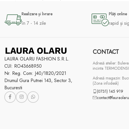
Adaugă În Coș
Adaugă În Coș
Realizare și livrare
Plăți online
în 7 - 14 zile
rapid și si
CONTACT
LAURA OLARU FASHION S.R.L.
Adresă atelier: Buleva
CUI: RO43668950
incinta TERMODENSI
Nr. Reg. Com: J40/1820/2021
Adresă magazin: Bucur
Drumul Gura Putnei 143, Sector 3,
(Zona infodesk)
Bucuresti
(0731) 145 919
contact@lauraolaru