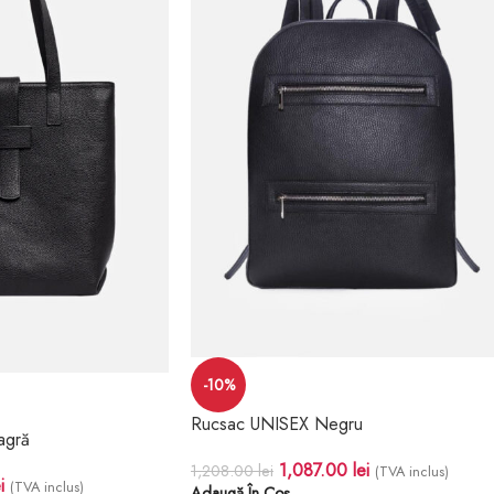
-10%
Rucsac UNISEX Negru
agră
1,087.00
lei
1,208.00
lei
(TVA inclus)
i
(TVA inclus)
Adaugă În Coș