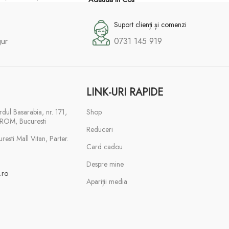
Suport clienți și comenzi
gur
0731 145 919
LINK-URI RAPIDE
rdul Basarabia, nr. 171,
Shop
ROM, Bucuresti
Reduceri
esti Mall Vitan, Parter.
Card cadou
Despre mine
.ro
Apariții media