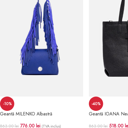
-10%
-40%
Geantă MILENKO Albastră
Geantă IOANA Ne
776.00
lei
518.00
le
863.00
lei
863.00
lei
(TVA inclus)