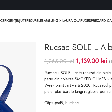
CERI
GENȚI
BIJUTERII
CURELE
SAMSUNG X LAURA OLARU
DESPRE
CARD C
Rucsac SOLEIL Alb
1,139.00
lei
1,265.00
lei
(
Rucsacul SOLEIL este realizat din piele
parte din colecția SMOKED OLIVES și a 
Week primăvară-vară 2020. Rucsacul pr
piele, plus barete lungi reglabile pentru
Căptușeală, bumbac.