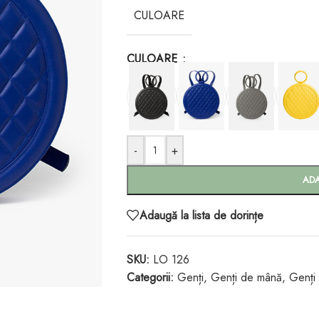
CULOARE
CULOARE
-
+
AD
Adaugă la lista de dorințe
SKU:
LO 126
Categorii:
Genți
,
Genți de mână
,
Genți