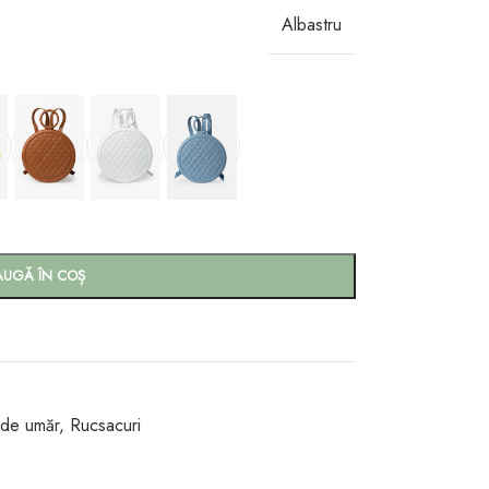
Albastru
AUGĂ ÎN COȘ
 de umăr
,
Rucsacuri