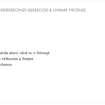
RIERE
RECENZII (0)
EXECUȚIE & LIVRARE PRODUSE
anda atunci când nu o folosești.
strălucirea și finețea.
chimice.