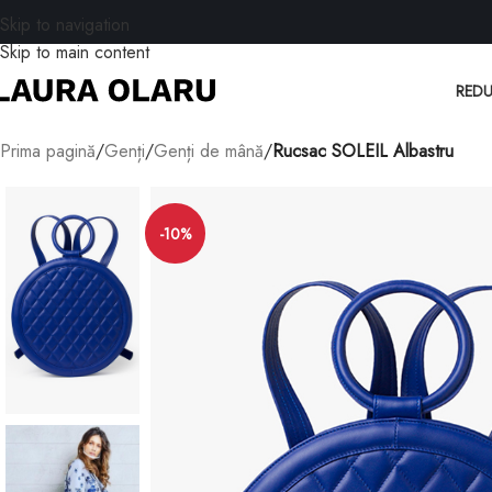
Skip to navigation
Skip to main content
REDU
Prima pagină
/
Genți
/
Genți de mână
/
Rucsac SOLEIL Albastru
-10%