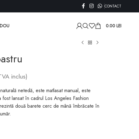
CONTACT
ADOU
0.00
LEI
astru
TVA inclus)
 naturală netedă, este matlasat manual, este
fost lansat în cadrul Los Angeles Fashion
ezintă două barete cerc de mână îmbrăcate în
 umăr.