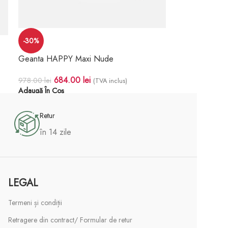
-30%
Geanta HAPPY Maxi Nude
684.00
lei
978.00
lei
(TVA inclus)
Adaugă În Coș
Retur
în 14 zile
LEGAL
Termeni și condiții
Retragere din contract/ Formular de retur