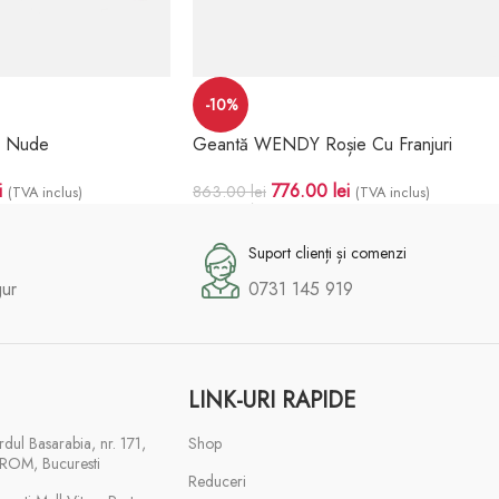
-10%
L Nude
Geantă WENDY Roșie Cu Franjuri
i
776.00
lei
863.00
lei
(TVA inclus)
(TVA inclus)
Adaugă În Coș
Suport clienți și comenzi
gur
0731 145 919
LINK-URI RAPIDE
rdul Basarabia, nr. 171,
Shop
ROM, Bucuresti
Reduceri