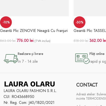
-10%
-30%
Geantă Plic ZENOVIE Neagră Cu Franjuri
Geantă Plic TASSE
776.00
lei
362.00
le
863.00
lei
518.00
lei
(TVA inclus)
Adaugă În Coș
Adaugă În Coș
Realizare și livrare
Plăți online
în 7 - 14 zile
rapid și si
CONTACT
LAURA OLARU FASHION S.R.L.
Adresă atelier: Buleva
CUI: RO43668950
incinta TERMODENSI
Nr. Reg. Com: J40/1820/2021