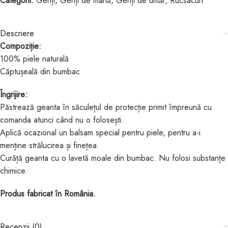
Categorii:
Genți
,
Genți de mână
,
Genți de umăr
,
Rucsacuri
Descriere
Compoziție:
100% piele naturală
Căptușeală din bumbac
Îngrijire:
Păstrează geanta în săculețul de protecție primit împreună cu
comanda atunci când nu o folosești.
Aplică ocazional un balsam special pentru piele, pentru a-i
menține strălucirea și finețea.
Curăță geanta cu o lavetă moale din bumbac. Nu folosi substanțe
chimice.
Produs fabricat în România.
Recenzii (0)