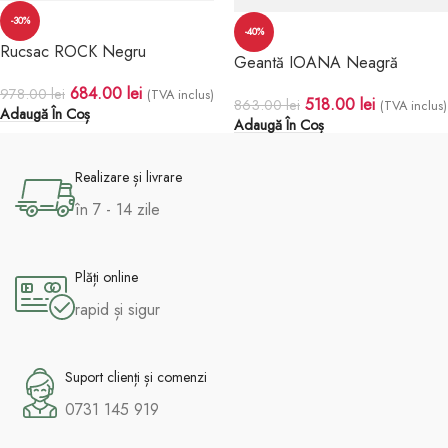
-30%
-40%
Rucsac ROCK Negru
Geantă IOANA Neagră
684.00
lei
978.00
lei
(TVA inclus)
518.00
lei
863.00
lei
(TVA inclus)
Adaugă În Coș
Adaugă În Coș
Realizare și livrare
în 7 - 14 zile
Plăți online
rapid și sigur
Suport clienți și comenzi
0731 145 919