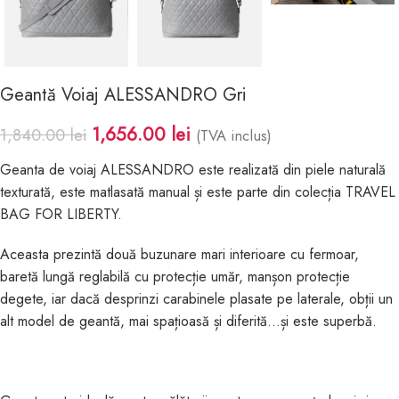
Geantă Voiaj ALESSANDRO Gri
1,656.00
lei
1,840.00
lei
(TVA inclus)
Geanta de voiaj ALESSANDRO este realizată din piele naturală
texturată, este matlasată manual și este parte din colecția TRAVEL
BAG FOR LIBERTY.
Aceasta prezintă două buzunare mari interioare cu fermoar,
baretă lungă reglabilă cu protecție umăr, manșon protecție
degete, iar dacă desprinzi carabinele plasate pe laterale, obții un
alt model de geantă, mai spațioasă și diferită…și este superbă.