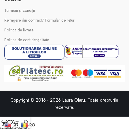
Termeni și condiții
Retragere din contract/ Formular de retur
Politica de livrare
Politica de confidențialitate
Copyright © 2016 -
2026
Laura Olaru. Toate drepturile
rezervate.
EN
RO
Magazin
Wishlist
Coș
Contul meu