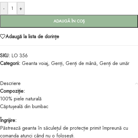
-
+
ADAUGĂ ÎN COȘ
Adaugă la lista de dorințe
SKU:
LO 356
Categorii:
Geanta voiaj
,
Genți
,
Genți de mână
,
Genți de umăr
Descriere
Compoziție:
100% piele naturală
Căptușeală din bumbac
Îngrijire:
Păstrează geanta în săculețul de protecție primit împreună cu
comanda atunci când nu o folosești.