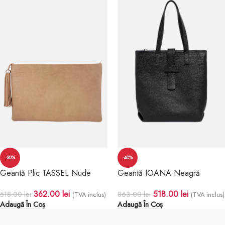
-30%
-40%
Geantă Plic TASSEL Nude
Geantă IOANA Neagră
362.00
lei
518.00
lei
518.00
lei
863.00
lei
(TVA inclus)
(TVA inclus)
Adaugă În Coș
Adaugă În Coș