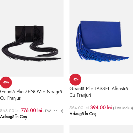
-30%
-10%
Geantă Plic TASSEL Albastră
Geantă Plic ZENOVIE Neagră
Cu Franjuri
Cu Franjuri
394.00
lei
564.00
lei
(TVA inclus)
776.00
lei
863.00
lei
(TVA inclus)
Adaugă În Coș
Adaugă În Coș