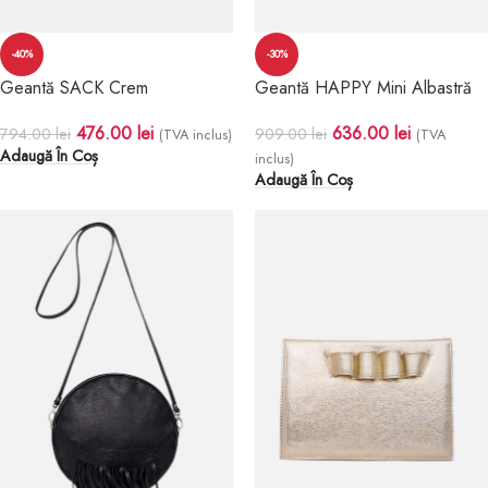
-40%
-30%
Geantă SACK Crem
Geantă HAPPY Mini Albastră
476.00
lei
636.00
lei
794.00
lei
909.00
lei
(TVA inclus)
(TVA
Adaugă În Coș
inclus)
Adaugă În Coș