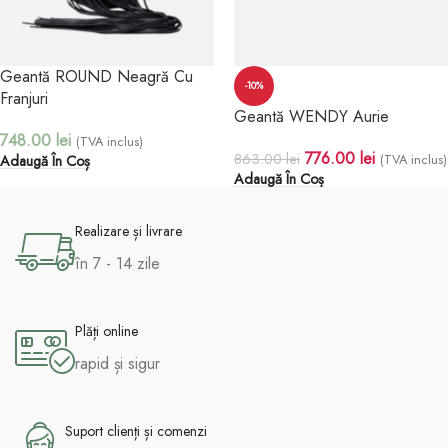
Geantă ROUND Neagră Cu
-10%
Franjuri
Geantă WENDY Aurie
748.00
lei
(TVA inclus)
776.00
lei
863.00
lei
(TVA inclus)
Adaugă În Coș
Adaugă În Coș
Realizare și livrare
în 7 - 14 zile
Plăți online
rapid și sigur
Suport clienți și comenzi