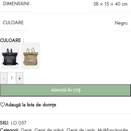
DIMENSIUNI
38 × 15 × 40 cm
CULOARE
Negru
CULOARE
-
+
ADAUGĂ ÎN COȘ
Adaugă la lista de dorințe
SKU:
LO 057
Categorii:
Genți
,
Genți de mână
,
Genți de umăr
,
Multifunctionale
,