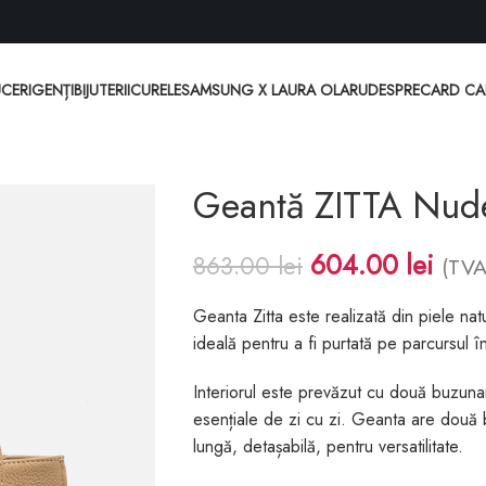
CERI
GENȚI
BIJUTERII
CURELE
SAMSUNG X LAURA OLARU
DESPRE
CARD C
Geantă ZITTA Nud
604.00
lei
863.00
lei
(TVA
Geanta Zitta este realizată din piele natu
ideală pentru a fi purtată pe parcursul înt
Interiorul este prevăzut cu două buzuna
esențiale de zi cu zi. Geanta are două 
lungă, detașabilă, pentru versatilitate.