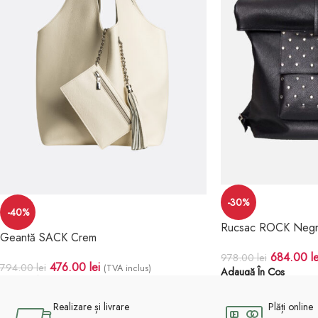
-30%
-40%
Rucsac ROCK Negr
Geantă SACK Crem
684.00
le
978.00
lei
476.00
lei
794.00
lei
(TVA inclus)
Adaugă În Coș
Adaugă În Coș
Realizare și livrare
Plăți online