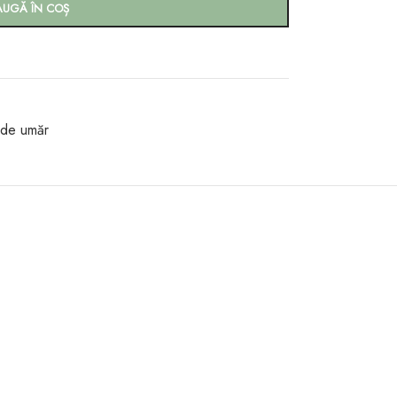
AUGĂ ÎN COȘ
 de umăr