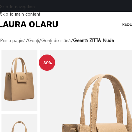
Skip to navigation
Skip to main content
REDU
Prima pagină
/
Genți
/
Genți de mână
/
Geantă ZITTA Nude
-30%