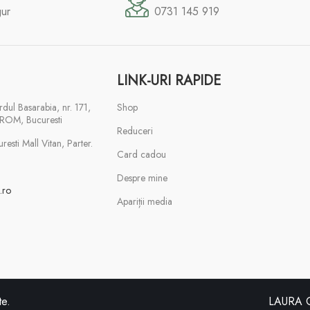
gur
0731 145 919
LINK-URI RAPIDE
rdul Basarabia, nr. 171,
Shop
ROM, Bucuresti
Reduceri
esti Mall Vitan, Parter.
Card cadou
Despre mine
.ro
Apariții media
te.
LAURA O