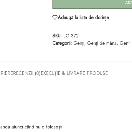
AD
Adaugă la lista de dorințe
SKU:
LO 372
Categorii:
Genți
,
Genți de mână
,
Genți
RIERE
RECENZII (0)
EXECUȚIE & LIVRARE PRODUSE
anda atunci când nu o folosești.