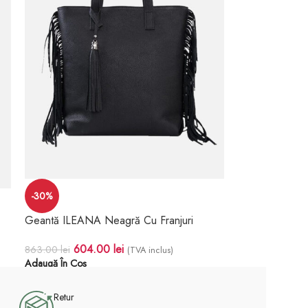
-30%
Geantă ILEANA Neagră Cu Franjuri
604.00
lei
863.00
lei
(TVA inclus)
Adaugă În Coș
Retur