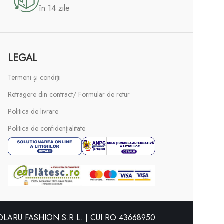
în 14 zile
LEGAL
Termeni și condiții
Retragere din contract/ Formular de retur
Politica de livrare
Politica de confidențialitate
LARU FASHION S.R.L. | CUI RO 43668950