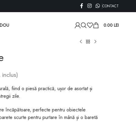
CONTACT
ADOU
0.00
LEI
e
 inclus)
rală, fiind o piesă practică, ușor de asortat și
regii zile.
re încăpătoare, perfecte pentru obiectele
barete scurte pentru purtare în mână și o baretă