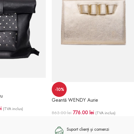
-10%
u
Geantă WENDY Aurie
i
(TVA inclus)
776.00
lei
863.00
lei
(TVA inclus)
Adaugă În Coș
Suport clienți și comenzi