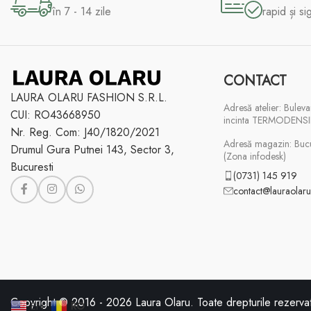
în 7 - 14 zile
rapid și si
CONTACT
LAURA OLARU FASHION S.R.L.
Adresă atelier: Buleva
CUI: RO43668950
incinta TERMODENSI
Nr. Reg. Com: J40/1820/2021
Adresă magazin: Bucur
Drumul Gura Putnei 143, Sector 3,
(Zona infodesk)
Bucuresti
(0731) 145 919
contact@lauraolaru
Copyright © 2016 -
2026
Laura Olaru. Toate drepturile rezerva
EN
RO