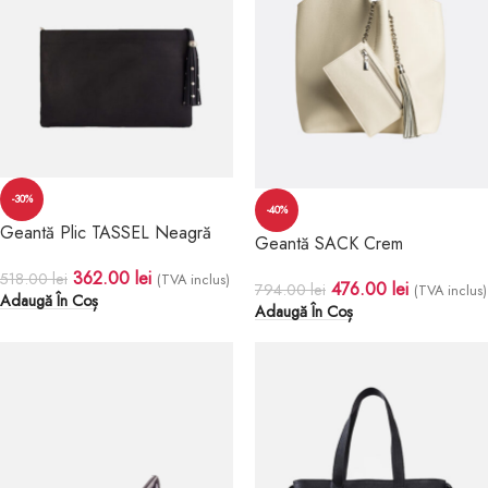
-30%
-40%
Geantă Plic TASSEL Neagră
Geantă SACK Crem
362.00
lei
518.00
lei
(TVA inclus)
476.00
lei
794.00
lei
(TVA inclus)
Adaugă În Coș
Adaugă În Coș