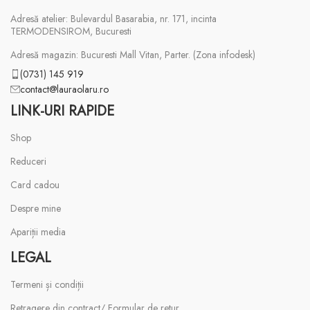
Adresă atelier: Bulevardul Basarabia, nr. 171, incinta
TERMODENSIROM, Bucuresti
Adresă magazin: Bucuresti Mall Vitan, Parter. (Zona infodesk)
(0731) 145 919
contact@lauraolaru.ro
LINK-URI RAPIDE
Shop
Reduceri
Card cadou
Despre mine
Apariții media
LEGAL
Termeni și condiții
Retragere din contract/ Formular de retur