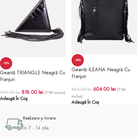
-30%
-10%
Geantă ILEANA Neagră Cu
Geantă TRIANGLE Neagră Cu
Franjuri
Franjuri
604.00
lei
863.00
lei
(TVA
818.00
lei
909.00
lei
(TVA inclus)
inclus)
Adaugă În Coș
Adaugă În Coș
Realizare și livrare
în 7 - 14 zile