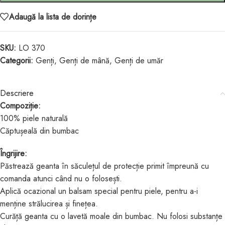
Adaugă la lista de dorințe
SKU:
LO 370
Categorii:
Genți
,
Genți de mână
,
Genți de umăr
Descriere
Compoziție:
100% piele naturală
Căptușeală din bumbac
Îngrijire:
Păstrează geanta în săculețul de protecție primit împreună cu
comanda atunci când nu o folosești.
Aplică ocazional un balsam special pentru piele, pentru a-i
menține strălucirea și finețea.
Curăță geanta cu o lavetă moale din bumbac. Nu folosi substanțe