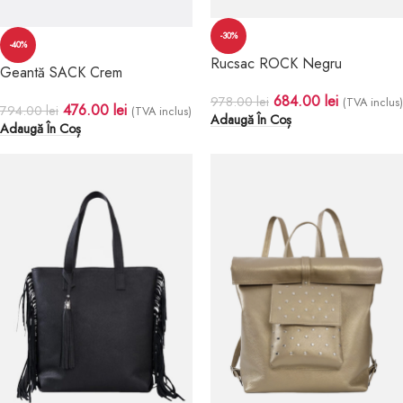
-30%
-40%
Rucsac ROCK Negru
Geantă SACK Crem
684.00
lei
978.00
lei
(TVA inclus)
476.00
lei
794.00
lei
(TVA inclus)
Adaugă În Coș
Adaugă În Coș