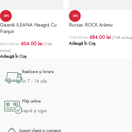
-30%
-30%
Geantă ILEANA Neagră Cu
Rucsac ROCK Arămiu
Franjuri
684.00
lei
978.00
lei
(TVA inclus)
604.00
lei
Adaugă În Coș
863.00
lei
(TVA
inclus)
Adaugă În Coș
Realizare și livrare
în 7 - 14 zile
Plăți online
rapid și sigur
Suport clienți și comenzi